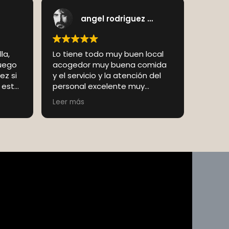
angel rodriguez macias
la,
Lo tiene todo muy buen local
luego
acogedor muy buena comida
ez si
y el servicio y la atención del
n esta
personal excelente muy
 fue
buenos profesionales y
Leer más
ar el
amables
 de
y que
seros
. Lo
idades
leto
tra