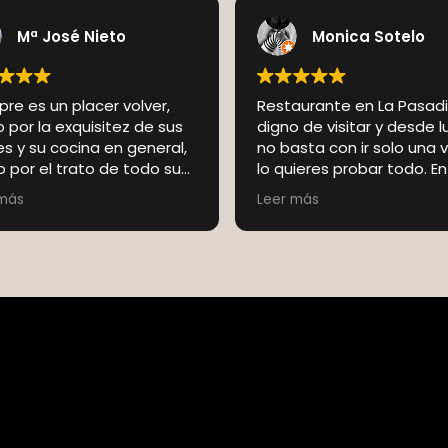
Mª José Nieto
Monica Sotelo
re es un placer volver,
Restaurante en La Pasadil
 por la exquisitez de sus
digno de visitar y desde 
s y su cocina en general,
no basta con ir solo una v
 por el trato de todo su
lo quieres probar todo. E
po que te hace sentir
ocasión el vacío de wagu
 más
Leer más
 en casa desde que
todo una manjar, sin cont
s hasta que te vas. Lugar
pulpo a la brasa, la carne
que recomendable si
machorra, los chipirones 
res degustar buenas
decir de esos postres ca
es a la brasa, así como
como la milhoja de coco...
na tradicional, destacando
dicho, para repetir . Felic
uiso de carne machorra,
a todo el equipo al comp
a familiar a la que sólo
por hacer de una visita o
ace describir como...
obligatoria.q
l!!
a en familia o con
s, siempre invita a