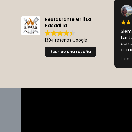
Restaurante Grill La
Pasadilla
Siemp
tanto
1394 reseñas Google
carne
como
Escribe una reseña
equi
Leer
como
llega
más 
quie
carn
coci
su g
recet
me n
bruta
Ya se
amigo