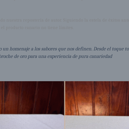
do nuestra repostería de autor. Siguiendo la estela de éxitos an
el producto canario no tiene límites.
un homenaje a los sabores que nos definen. Desde el toque tost
l broche de oro para una experiencia de pura canariedad