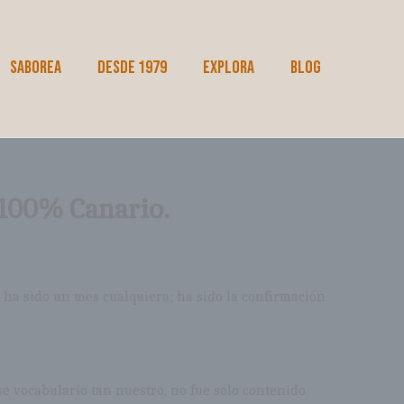
SABOREA
DESDE 1979
EXPLORA
BLOG
 100% Canario.
o ha sido un mes cualquiera; ha sido la confirmación
e vocabulario tan nuestro, no fue solo contenido