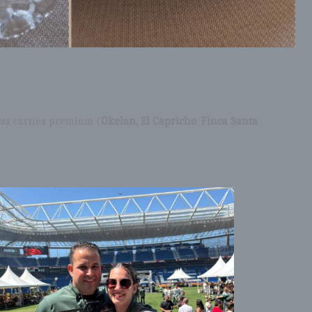
 las carnes premium (
Okelan, El Capricho
,
Finca Santa