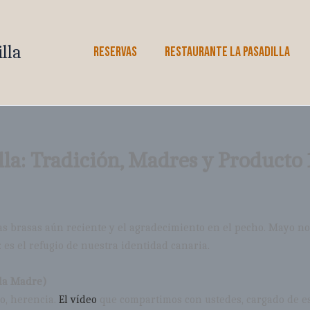
lla
RESERVAS
RESTAURANTE LA PASADILLA
lla: Tradición, Madres y Producto
las brasas aún reciente y el agradecimiento en el pecho. Mayo n
es el refugio de nuestra identidad canaria.
 la Madre)
do, herencia.
El vídeo
que compartimos con ustedes, cargado de es