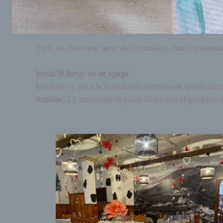
Tarta de cubanitos
,
Tarta de bienmesabe
,
Tarta de chocol
Junio: El fuego no se apaga
Mayo se va, pero la filosofía de Carmelo se queda. En
Rosalía…)
y mantener el pulso firme con el producto d