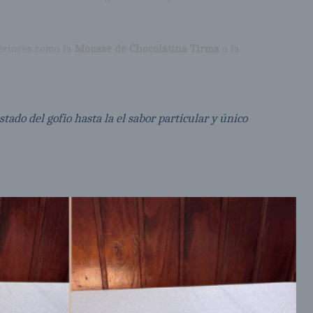
teriores como la
Mousse de Chocolatina Tirma
o la
ado del gofio hasta la el sabor particular y único