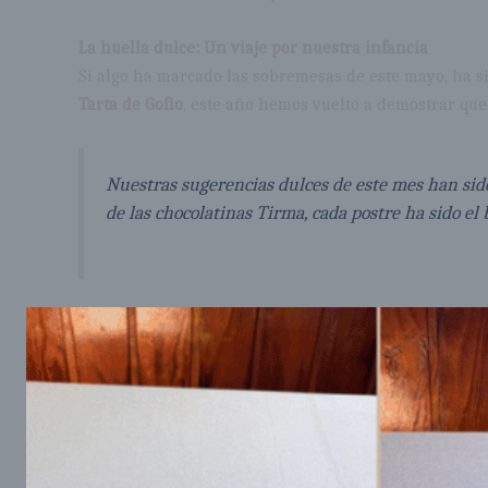
La huella dulce: Un viaje por nuestra infancia
Si algo ha marcado las sobremesas de este mayo, ha si
Tarta de Gofio
, este año hemos vuelto a demostrar que 
Nuestras sugerencias dulces de este mes han sido 
de las chocolatinas Tirma, cada postre ha sido e