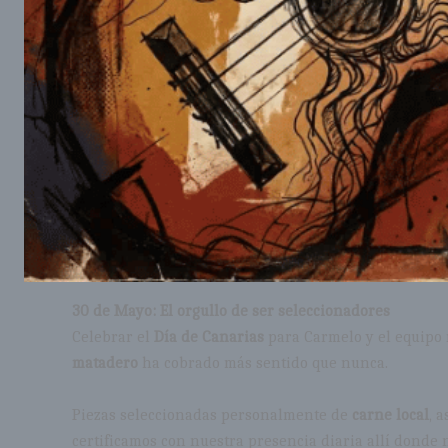
30 de Mayo: El orgullo de ser seleccionadores
Celebrar el
Día de Canarias
para Carmelo y el equipo 
matadero
ha cobrado más sentido que nunca.
Piezas seleccionadas personalmente de
carne local
, 
certificamos con nuestra presencia diaria allí donde n