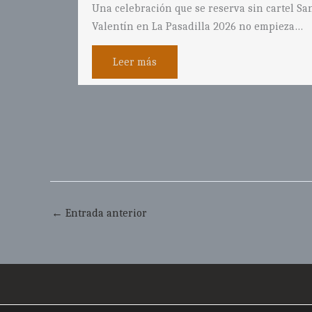
 cartel San
sus legendarios platos de cuchara: judiones,
empieza…
sopa…
Leer más
←
Entrada anterior