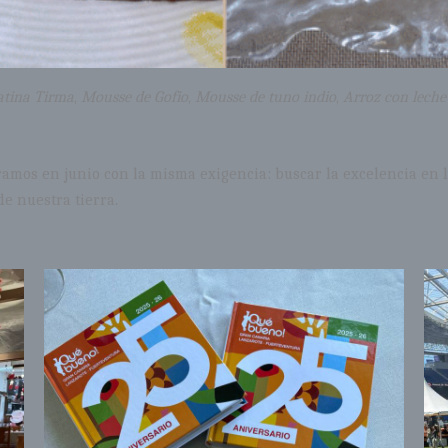
atina Tirma
,
Mousse de Gofio
,
Mousse de tuno indio
,
Arroz con leche
tramos en junio con la misma exigencia: buscar la excelencia en
e nuestra tierra.