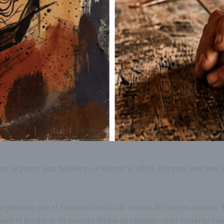
no es poner una bandera; es ejercer el oficio. Durante este mes,
asegurando que el comensal reciba la verdad del campo canario. 
ace el producto. Es nuestra forma de respetar Gran Canaria: contr