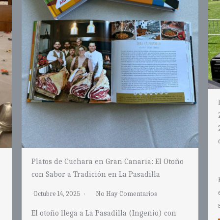
La experiencia inolvidable de Carmelo y
Zenaida en el Concurso Maestro Parrillero
2025Representando a Canarias en el corazón
del Txuleta Festa
Junio 13, 2025
No Hay Comentarios
Experiencia Maestro Parrillero Carmelo La
experiencia Maestro Parrillero Carmelo ha
sido, sin duda, uno de…